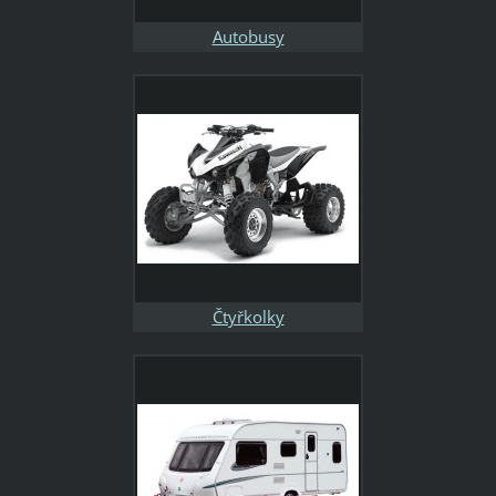
Autobusy
Čtyřkolky