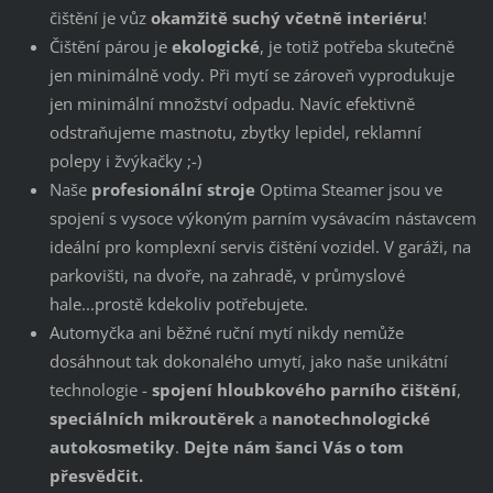
čištění je vůz
okamžitě suchý včetně interiéru
!
Čištění párou je
ekologické
, je totiž potřeba skutečně
jen minimálně vody. Při mytí se zároveň vyprodukuje
jen minimální množství odpadu. Navíc efektivně
odstraňujeme mastnotu, zbytky lepidel, reklamní
polepy i žvýkačky ;-)
Naše
profesionální stroje
Optima Steamer jsou ve
spojení s vysoce výkoným parním vysávacím nástavcem
ideální pro komplexní servis čištění vozidel. V garáži, na
parkovišti, na dvoře, na zahradě, v průmyslové
hale...prostě kdekoliv potřebujete.
Automyčka ani běžné ruční mytí nikdy nemůže
dosáhnout tak dokonalého umytí, jako naše unikátní
technologie -
spojení hloubkového parního čištění
,
speciálních mikroutěrek
a
nanotechnologické
autokosmetiky
.
Dejte nám šanci Vás o tom
přesvědčit.