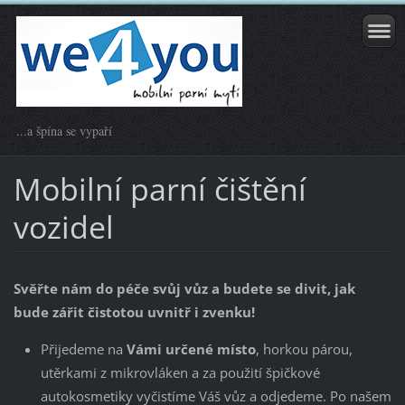
...a špína se vypaří
Mobilní parní čištění
vozidel
Svěřte nám do péče svůj vůz a budete se divit, jak
bude zářit čistotou uvnitř i zvenku!
Přijedeme na
Vámi určené místo
, horkou párou,
utěrkami z mikrovláken a za použití špičkové
autokosmetiky vyčistíme Váš vůz a odjedeme. Po našem