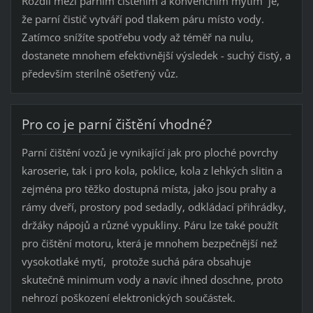
Rozdíl mezi parním čištěním a konvenčním mytím je,
že parní čistič vytváří pod tlakem páru místo vody.
Zatímco snížíte spotřebu vody až téměř na nulu,
dostanete mnohem efektivnější výsledek - suchý čistý, a
především sterilně ošetřený vůz.
Pro co je parní čištění vhodné?
Parní čištění vozů je vynikající jak pro ploché povrchy
karoserie, tak i pro kola, poklice, kola z lehkých slitin a
zejména pro těžko dostupná místa, jako jsou prahy a
rámy dveří, prostory pod sedadly, odkládací přihrádky,
držáky nápojů a různé vypukliny. Páru lze také použít
pro čištění motoru, která je mnohem bezpečnější než
vysokotlaké mytí, protože suchá pára obsahuje
skutečně minimum vody a navíc ihned doschne, proto
nehrozí poškození elektronických součástek.