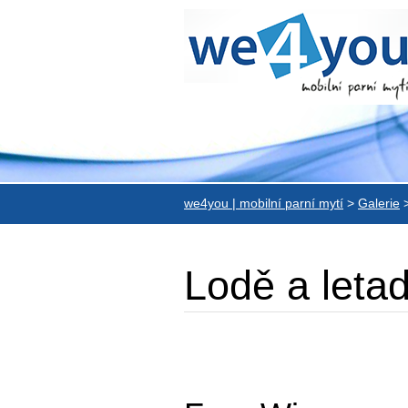
we4you | mobilní parní mytí
>
Galerie
Lodě a letad