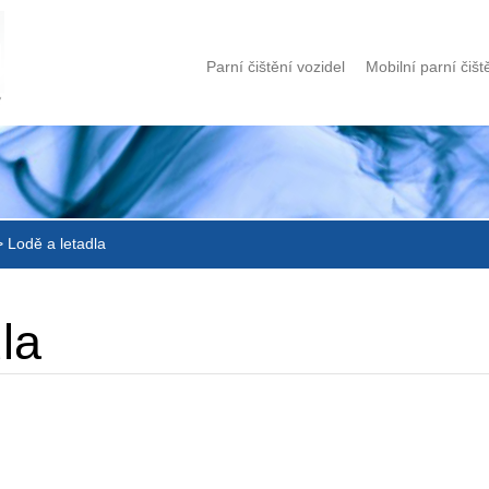
Parní čištění vozidel
Mobilní parní čišt
>
Lodě a letadla
la