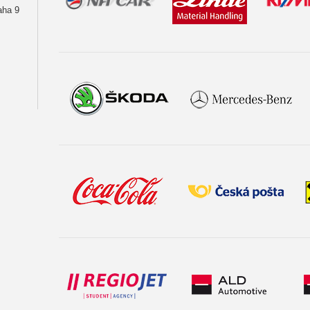
aha 9