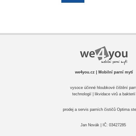
we4you.cz | Mobilní parní mytí
vysoce účinné hloubkové čištění parn
technologií | likvidace virů a bakterií
prodej a servis parních čističů Optima s
Jan Novák | IČ: 03427285