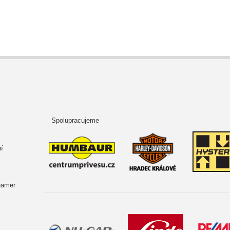
Spolupracujeme
í
teamer