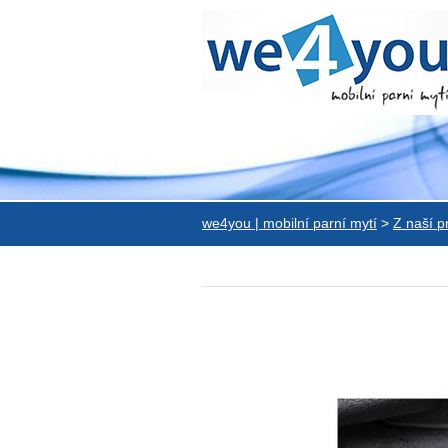
we4you | mobilní parní mytí
>
Z naší p