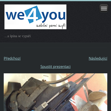
...a špína se vypaří
Předchozí
Následující
Spustit prezentaci