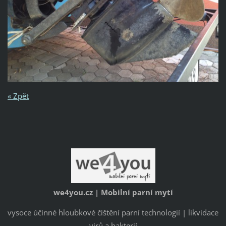
« Zpět
we4you.cz | Mobilní parní mytí
vysoce účinné hloubkové čištění parní technologií | likvidace
virů a bakterií