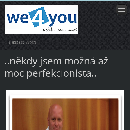
...a špína se vypaří
..někdy jsem možná až
moc perfekcionista..