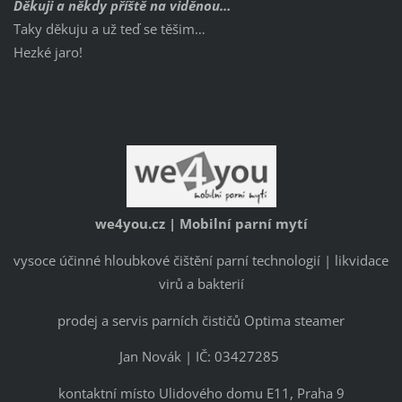
Děkuji a někdy příště na viděnou…
Taky děkuju a už teď se těšim…
Hezké jaro!
we4you.cz | Mobilní parní mytí
vysoce účinné hloubkové čištění parní technologií | likvidace
virů a bakterií
prodej a servis parních čističů Optima steamer
Jan Novák | IČ: 03427285
kontaktní místo Ulidového domu E11, Praha 9