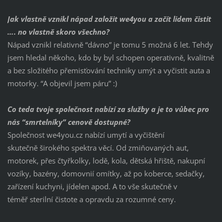
Jak vlastně vznikl nápad založit we4you a začít lidem čistit
…. no vlastně skoro všechno?
Nápad vznikl relativně “dávno” je tomu 5 možná 6 let. Tehdy
jsem hledal někoho, kdo by byl schopen operativně, kvalitně
a bez složitého přemisťování techniky umýt a vyčistit auta a
motorky. “A objevil jsem páru” :)
Co teda tvoje společnost nabízí za služby a je to vůbec pro
nás “smrtelníky” cenově dostupné?
Společnost we4you.cz nabízí umytí a vyčištění
skutečně širokého spektra věcí. Od zmiňovaných aut,
motorek, přes čtyřkolky, lodě, kola, dětská hřiště, nakupní
vozíky, bazény, domovnií omítky, až po koberce, sedačky,
zařízení kuchyni, jídelen apod. A to vše skutečně v
téměř sterilní čistote a opravdu za rozumné ceny.