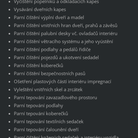
Vyčištění popelníků a odkládacích kapes
Vysávání dveřních kapes
Parní čištění výplní dveří a madel
Parní čištění vnitřních hran dveří, prahů a závěsů
Parní čištění palubní desky vč. ovladačů interiéru
Parní čištění větracího systému a jeho vyústění
Parní čištění podlahy a pedálů řidiče
Parní čištění pojezdů a ukotvení sedadel
Parní čištění koberečků
Parní čištění bezpečnostních pasů
Ošetření plastových částí interiéru impregnací
Vyleštění vnitřních skel a zrcátek
Parní tepování zavazadlového prostoru
Parní tepování podlahy
Parní tepování koberečků
Parní tepování textilních sedaček
Parní tepování čalounění dveří
Parní čištění kožených sedaček a interiéru vozidla