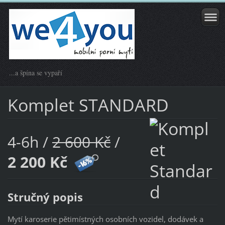
...a špína se vypaří
Komplet STANDARD
4-6h /
2 600 Kč
/
2 200 Kč
Stručný popis
Mytí karoserie pětimístných osobních vozidel, dodávek a