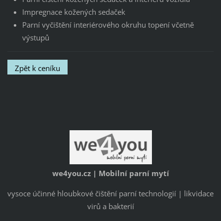
Impregnace kožených sedaček
Parní vyčištění interiérového okruhu topení včetně
výstupů
Zpět k ceníku
we4you.cz | Mobilní parní mytí
vysoce účinné hloubkové čištění parní technologií | likvidace
virů a bakterií