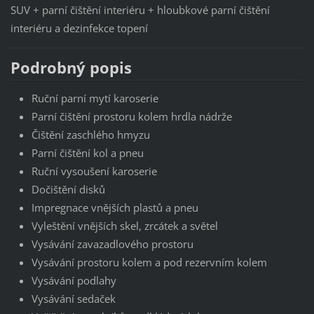
SUV + parní čištění interiéru + hloubkové parní čištění
interiéru a dezinfekce topení
Podrobný popis
Ruční parní mytí karoserie
Parní čištění prostoru kolem hrdla nádrže
Čištění zaschlého hmyzu
Parní čištění kol a pneu
Ruční vysoušení karoserie
Dočištění disků
Impregnace vnějších plastů a pneu
Vyleštění vnějších skel, zrcátek a světel
Vysávání zavazadlového prostoru
Vysávání prostoru kolem a pod rezervním kolem
Vysávání podlahy
Vysávání sedaček