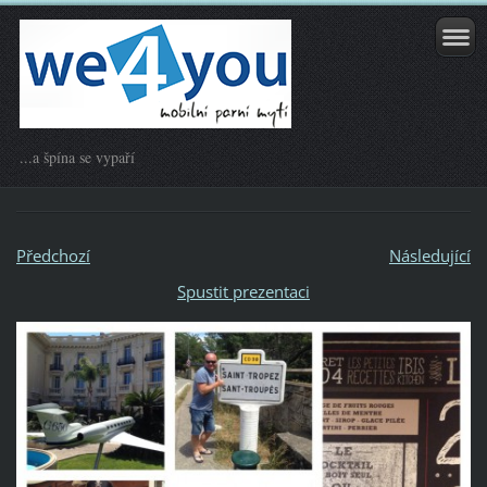
...a špína se vypaří
Předchozí
Následující
Spustit prezentaci