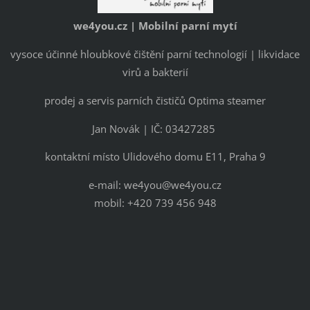
we4you.cz | Mobilní parní mytí
vysoce účinné hloubkové čištění parní technologií | likvidace
virů a bakterií
prodej a servis parních čističů Optima steamer
Jan Novák | IČ: 03427285
kontaktní místo Ulidového domu E11, Praha 9
e-mail: we4you@we4you.cz
mobil: +420 739 456 948